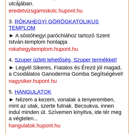
utcájában.
eredetvizsgamiskolc.hupont.hu
3.
RÓKAHEGYI GÖRÖGKATOLIKUS
TEMPLOM
► A sóstóhegyi paróchiához tartozó Szent
István-templom honlapja
rokahegyitemplom.hupont.hu
4.
Szuper üzleti lehetőség, Szuper termékkel!
► Legyél Sikeres, Fiatalos és Érezd jól magad,
a Csodálatos Ganoderma Gomba Segítségével!
nagysiker.hupont.hu
5.
HANGULATOK
► Nézem a kezem, vonalak a tenyeremben,
mint az utak, szerte futnak. Becsukva, innen
indul minden út. Szívemen kinyitva, ide tér meg
a végtelen...
hangulatok.hupont.hu