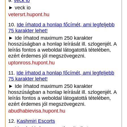
9.
veck io
► veck io
vetersrt.hupont.hu
10.
Ide írhatod a honlap főcímét, ami legfeljebb
75 karakter lehet!
► Ide írhatod maximum 250 karakter
hosszúságban a honlap leírását ill. szlogenjét. A
leírás fontos a weboldal látogatottá tételében,
ezért érdemes jól megszövegezni.
uptonross.hupont.hu
11.
Ide írhatod a honlap főcímét, ami legfeljebb
75 karakter lehet!
► Ide írhatod maximum 250 karakter
hosszúságban a honlap leírását ill. szlogenjét. A
leírás fontos a weboldal látogatottá tételében,
ezért érdemes jól megszövegezni.
abudhabievisa.hupont.hu
12.
Kashmiri Escorts