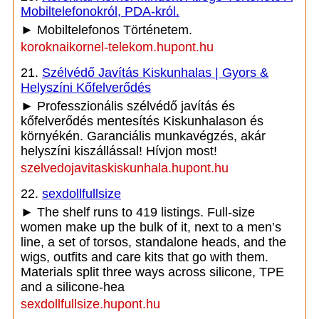
Mobiltelefonokról, PDA-król.
► Mobiltelefonos Történetem.
koroknaikornel-telekom.hupont.hu
21.
Szélvédő Javítás Kiskunhalas | Gyors &
Helyszíni Kőfelverődés
► Professzionális szélvédő javítás és
kőfelverődés mentesítés Kiskunhalason és
környékén. Garanciális munkavégzés, akár
helyszíni kiszállással! Hívjon most!
szelvedojavitaskiskunhala.hupont.hu
22.
sexdollfullsize
► The shelf runs to 419 listings. Full-size
women make up the bulk of it, next to a men’s
line, a set of torsos, standalone heads, and the
wigs, outfits and care kits that go with them.
Materials split three ways across silicone, TPE
and a silicone-hea
sexdollfullsize.hupont.hu