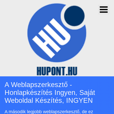
A Weblapszerkesztő -
Honlapkészítés Ingyen, Saját
Weboldal Készítés, INGYEN
A második legjobb weblapszerkesztő, de ez