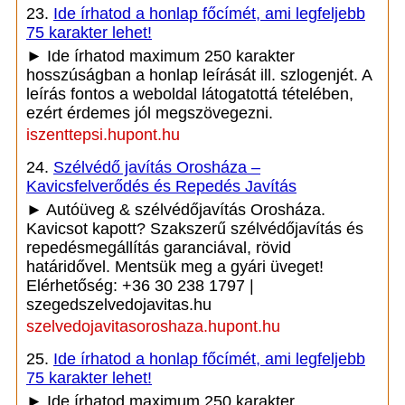
23.
Ide írhatod a honlap főcímét, ami legfeljebb
75 karakter lehet!
► Ide írhatod maximum 250 karakter
hosszúságban a honlap leírását ill. szlogenjét. A
leírás fontos a weboldal látogatottá tételében,
ezért érdemes jól megszövegezni.
iszenttepsi.hupont.hu
24.
Szélvédő javítás Orosháza –
Kavicsfelverődés és Repedés Javítás
► Autóüveg & szélvédőjavítás Orosháza.
Kavicsot kapott? Szakszerű szélvédőjavítás és
repedésmegállítás garanciával, rövid
határidővel. Mentsük meg a gyári üveget!
Elérhetőség: +36 30 238 1797 |
szegedszelvedojavitas.hu
szelvedojavitasoroshaza.hupont.hu
25.
Ide írhatod a honlap főcímét, ami legfeljebb
75 karakter lehet!
► Ide írhatod maximum 250 karakter