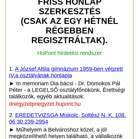
FRISS HONLAP
SZERKESZTÉS
(CSAK AZ EGY HÉTNÉL
RÉGEBBEN
REGISZTRÁLTAK).
HuPont hirdetési rendszer
1.
A József Attila gimnázium 1959-ben végzett
IV.a osztályának honlapja
► In memoriam Dia bácsi - Dr. Domokos Pál
Péter - a LEGELSŐ osztályfőnökünk. Érettségi
találkozók, egyéb aktualitások.
dnegyzetpnegyzet.hupont.hu
2.
EREDETVIZSGA Miskolc, Soltész N. K. 108.
06 30 239-2954
► Műhelyem a Belvároshoz közel, a jól
megközelíthető helyen található, a vállalkozók