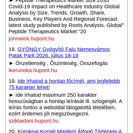
► Peptide Therapeutics Market Size 2035
Covid-19 Impact on Healthcare Industry Global
Analysis by Size, Trends, Growth, Share,
Business, Key Players And Regional Forecast
latest study published by Roots Analysis. Global”
Peptide Therapeutics Market “20
johnwick.hupont.hu
18.
GYÖNGY Gyógyító Falu Nemesvámos
Patak Park 2026. július 18-19
► Önzetlenség , Őszinteség, Összefogás
ikerunoka.hupont.hu
19.
Ide írhatod a honlap főcímét, ami legfeljebb
75 karakter lehet!
► Ide írhatod maximum 250 karakter
hosszúságban a honlap leírását ill. szlogenjét. A
leírás fontos a weboldal látogatottá tételében,
ezért érdemes jól megszövegezni.
sziklaidani.hupont.hu
20.
Koroknai Kornél Mindent Átfogó Története A