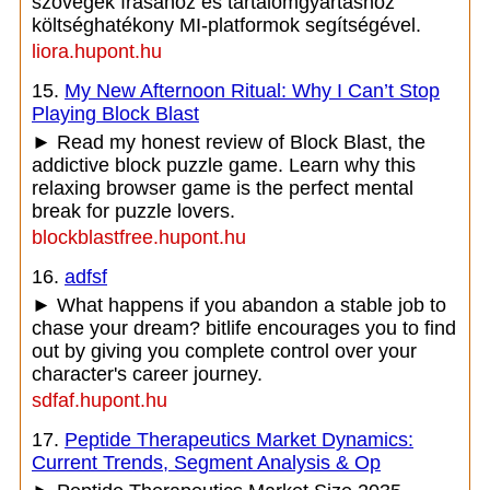
szövegek írásához és tartalomgyártáshoz
költséghatékony MI-platformok segítségével.
liora.hupont.hu
15.
My New Afternoon Ritual: Why I Can’t Stop
Playing Block Blast
► Read my honest review of Block Blast, the
addictive block puzzle game. Learn why this
relaxing browser game is the perfect mental
break for puzzle lovers.
blockblastfree.hupont.hu
16.
adfsf
► What happens if you abandon a stable job to
chase your dream? bitlife encourages you to find
out by giving you complete control over your
character's career journey.
sdfaf.hupont.hu
17.
Peptide Therapeutics Market Dynamics:
Current Trends, Segment Analysis & Op