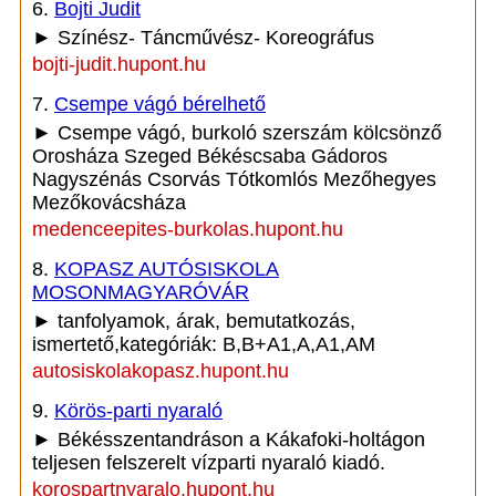
6.
Bojti Judit
► Színész- Táncművész- Koreográfus
bojti-judit.hupont.hu
7.
Csempe vágó bérelhető
► Csempe vágó, burkoló szerszám kölcsönző
Orosháza Szeged Békéscsaba Gádoros
Nagyszénás Csorvás Tótkomlós Mezőhegyes
Mezőkovácsháza
medenceepites-burkolas.hupont.hu
8.
KOPASZ AUTÓSISKOLA
MOSONMAGYARÓVÁR
► tanfolyamok, árak, bemutatkozás,
ismertető,kategóriák: B,B+A1,A,A1,AM
autosiskolakopasz.hupont.hu
9.
Körös-parti nyaraló
► Békésszentandráson a Kákafoki-holtágon
teljesen felszerelt vízparti nyaraló kiadó.
korospartnyaralo.hupont.hu