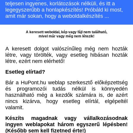
teljesen ingyenes, korlátozások nélküli, és itt a
legegyszerűbb a honlapkészítés! Próbáld ki most,
amit már sokan, hogy a weboldalkészítés ...
A keresett weboldal, kép vagy fájl nem található,
mivel már vagy még nem létezik!
A keresett dolgot valószínűleg még nem hozták
létre, vagy törölték, vagy esetleg hibásan hozták
létre, ezért nem elérhető!
Esetleg elírtad?
Bár a HuPont.hu weblap szerkesztő előképzettség
és programozói tudás nélkül is könnyedén
használható még a kezdők számára is, de azért
nincs kizárva, hogy esetleg elírtál, elgépeltél
valamit.
Készíts magadnak vagy vállalkozásodnak
ingyen weblapokat három egyszerű lépésben!
(Később sem kell fizetned érte!)